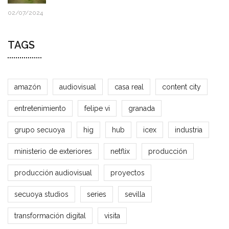
02/07/2024
TAGS
amazón
audiovisual
casa real
content city
entretenimiento
felipe vi
granada
grupo secuoya
hig
hub
icex
industria
ministerio de exteriores
netflix
producción
producción audiovisual
proyectos
secuoya studios
series
sevilla
transformación digital
visita