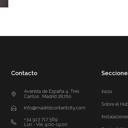
Contacto
Seccione
Avenida de España 4, Tres
Inicio
Cantos Madrid 28760
Sobre el Hu
info@madridcontentcity.com
Instalacione
+34 913 717 569
Lun - Vie, 9:00-19:00