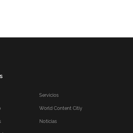
s
Servicios
b
World Content Citiy
s
Noticias