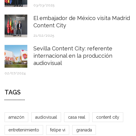
03/03/2025
El embajador de México visita Madrid
Content City
21/02/2025
Sevilla Content City: referente
internacional en la producción
audiovisual
02/07/2024
TAGS
amazón
audiovisual
casa real
content city
entretenimiento
felipe vi
granada